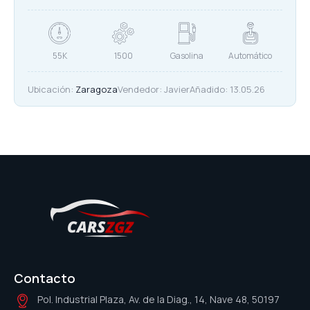
55K
1500
Gasolina
Automático
Ubicación:
Zaragoza
Vendedor:
Javier
Añadido:
13.05.26
Contacto
Pol. Industrial Plaza, Av. de la Diag., 14, Nave 48, 50197