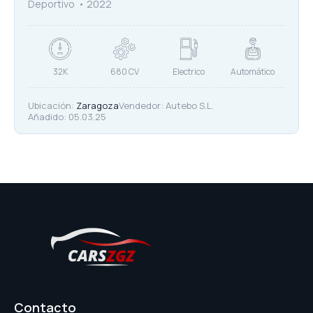
Deportivo
2022
32K
680 CV
Electrico
Automático
Ubicación:
Zaragoza
Vendedor:
Autebo S.L.
Añadido:
05.03.25
Contacto