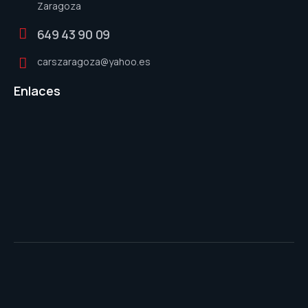
Zaragoza
649 43 90 09
carszaragoza@yahoo.es
Enlaces